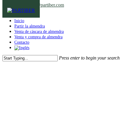
Skip
Contáctanos
hello@partiber.com
to
main
Menu
content
Inicio
Partir la almendra
Venta de cáscara de almendra
Venta y compra de almendra
Contacto
Press enter to begin your search
Close
Search
NUESTRA HISTORIA